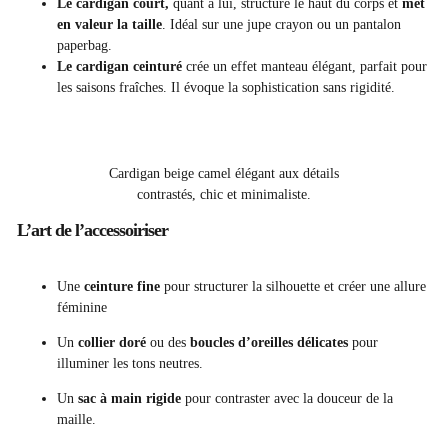
Le cardigan court,
quant à lui, structure le haut du corps et
met
en valeur la taille
. Idéal sur une jupe crayon ou un pantalon
paperbag.
Le cardigan ceinturé
crée un effet manteau élégant, parfait pour
les saisons fraîches. Il évoque la sophistication sans rigidité.
Cardigan beige camel élégant aux détails
contrastés, chic et minimaliste.
L’art de l’accessoiriser
Une
ceinture fine
pour structurer la silhouette et créer une allure
féminine
Un
collier doré
ou des
boucles d’oreilles délicates
pour
illuminer les tons neutres.
Un
sac à main rigide
pour contraster avec la douceur de la
maille.