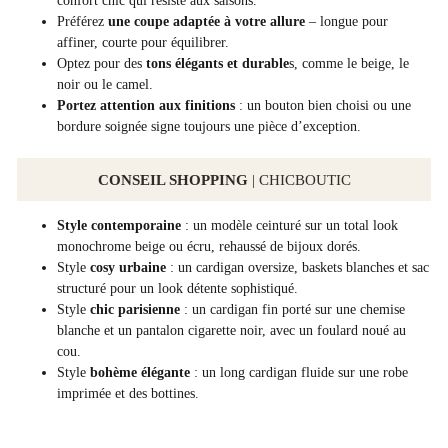
confort chic qui résiste aux saisons.
Préférez
une coupe adaptée à votre allure
– longue pour
affiner, courte pour équilibrer.
Optez pour des
tons élégants et durable
s, comme le beige, le
noir ou le camel.
Portez attention aux finitions
: un bouton bien choisi ou une
bordure soignée signe toujours une pièce d’exception.
CONSEIL SHOPPING
| CHICBOUTIC
Style contemporaine
: un modèle ceinturé sur un total look
monochrome beige ou écru, rehaussé de bijoux dorés.
Style
cosy urbaine
: un cardigan oversize, baskets blanches et sac
structuré pour un look détente sophistiqué.
Style
chic parisienne
: un cardigan fin porté sur une chemise
blanche et un pantalon cigarette noir, avec un foulard noué au
cou.
Style
bohème élégante
: un long cardigan fluide sur une robe
imprimée et des bottines.